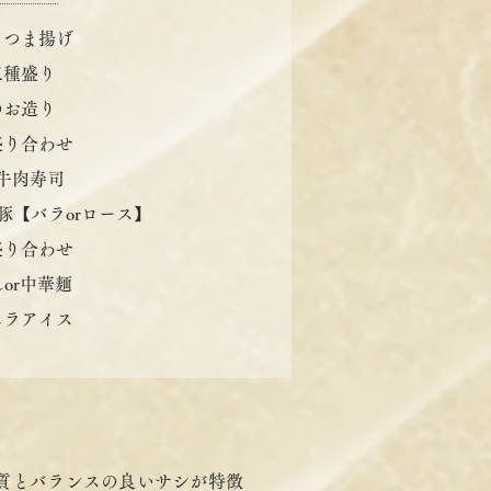
さつま揚げ
三種盛り
のお造り
盛り合わせ
牛肉寿司
豚【バラorロース】
盛り合わせ
or中華麺
ニラアイス
質とバランスの良いサシが特徴