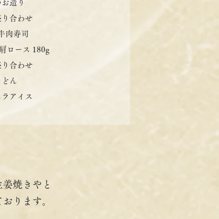
のお造り
盛り合わせ
牛肉寿司
肩ロース 180g
盛り合わせ
うどん
ニラアイス
生姜焼きやと
ております。