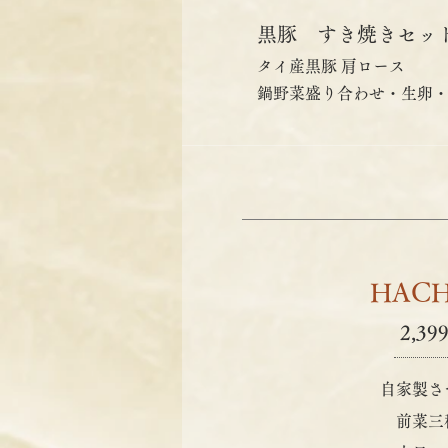
黒豚 すき焼きセッ
タイ産黒豚 肩ロース
鍋野菜盛り合わせ・生卵
HACH
2,39
自家製さ
前菜三