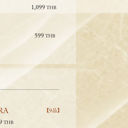
1,099
THB
599
THB
RA
【9品】
9
THB