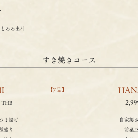
ト
・とろろ出汁
すき焼きコース
I
HAN
【7品】
9
2,99
THB
つま揚げ
自家製
種盛り
前菜