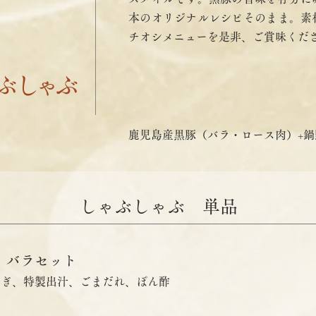
本のオリジナルレシピそのまま。素
チオシメニューを是非、ご賞味くだ
ぶ
しゃ
ぶ
鹿児島産黒豚（バラ・ロース肉）+
しゃぶしゃぶ 単品
 バラセット
ねぎ、特製出汁、ごまだれ、ぽん酢