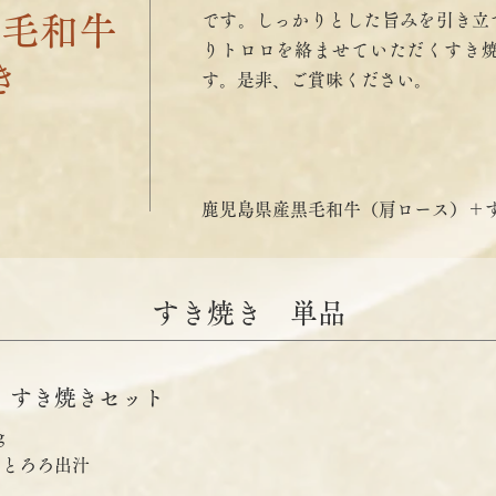
黒毛和牛
です。しっかりとした旨みを引き立
りトロロを絡ませていただくすき
き
す。是非、ご賞味ください。
鹿児島県産黒毛和牛（肩ロース）＋
すき焼き 単品
 すき焼きセット
g
・とろろ出汁