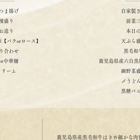
つま揚げ
自家製
種盛り
前菜
お造り
本日
【バラorロース】
天ぷら
り合わせ
黒毛和
or中華麺
鹿児島県産六白黒
クリーム
鍋野菜
〆うどん
黒糖バ
鹿児島県産黒毛和牛はきめ細かな肉