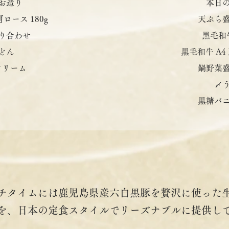
お造り
本日
肩ロース 180g
天ぷら
り合わせ
黒毛和
どん
黒毛和牛 A4 
クリーム
鍋野菜
〆
黒糖バ
チタイムには鹿児島県産六白黒豚を贅沢に使った
を、日本の定食スタイルでリーズナブルに提供し