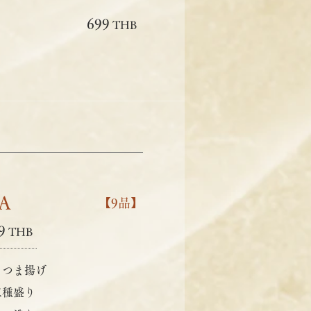
699
THB
A
【9品】
9
THB
さつま揚げ
三種盛り