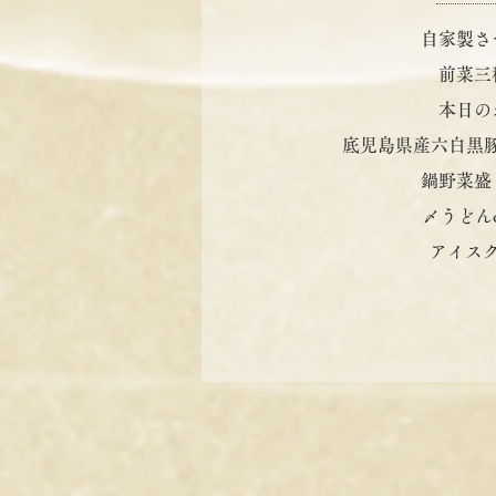
自家製さ
前菜三
本日の
底児島県産六白黒豚
鍋野菜盛
〆うどん
アイス