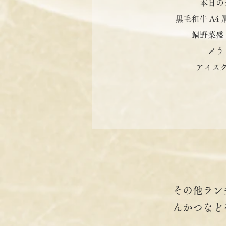
本日の
黒毛和牛 A4 
鍋野菜盛
〆う
アイス
その他ラン
んかつなど